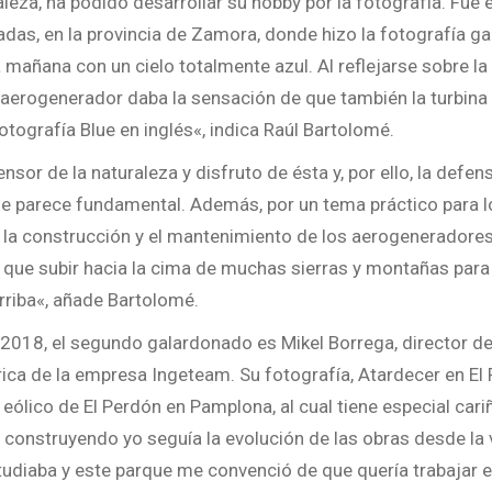
aleza, ha podido desarrollar su hobby por la fotografía. Fue 
adas, en la provincia de Zamora, donde hizo la fotografía g
 mañana con un cielo totalmente azul. Al reflejarse sobre la 
l aerogenerador daba la sensación de que también la turbina 
 fotografía Blue en inglés«, indica Raúl Bartolomé.
nsor de la naturaleza y disfruto de ésta y, por ello, la defen
e parece fundamental. Además, por un tema práctico para lo
la construcción y el mantenimiento de los aerogeneradore
s que subir hacia la cima de muchas sierras y montañas para
rriba«, añade Bartolomé.
 2018, el segundo galardonado es Mikel Borrega, director d
rica de la empresa Ingeteam. Su fotografía, Atardecer en El 
 eólico de El Perdón en Pamplona, al cual tiene especial cari
construyendo yo seguía la evolución de las obras desde la 
tudiaba y este parque me convenció de que quería trabajar 