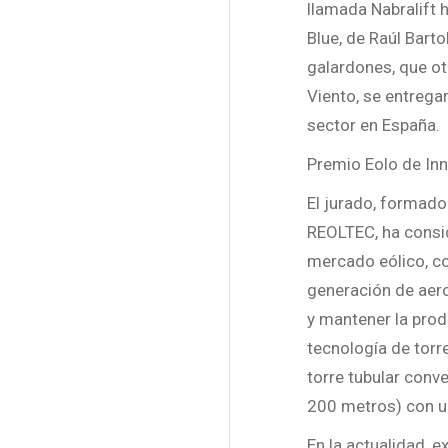
llamada Nabralift 
Blue, de Raúl Bart
galardones, que ot
Viento, se entregar
sector en España.
Premio Eolo de In
El jurado, formado
REOLTEC, ha consid
mercado eólico, co
generación de aer
y mantener la prod
tecnología de torr
torre tubular conve
200 metros) con un
En la actualidad, e