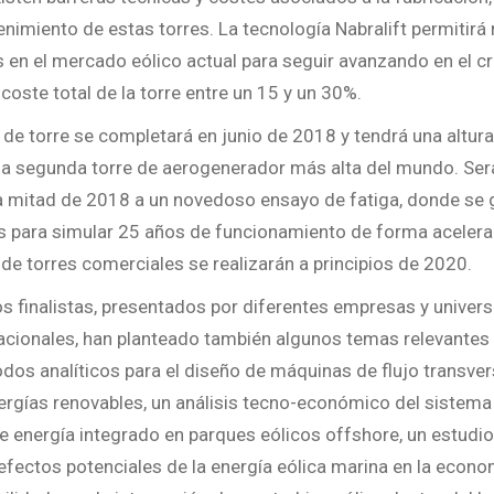
enimiento de estas torres. La tecnología Nabralift permitirá
s en el mercado eólico actual para seguir avanzando en el c
l coste total de la torre entre un 15 y un 30%.
o de torre se completará en junio de 2018 y tendrá una altur
 la segunda torre de aerogenerador más alta del mundo. Se
a mitad de 2018 a un novedoso ensayo de fatiga, donde se 
s para simular 25 años de funcionamiento de forma acelera
de torres comerciales se realizarán a principios de 2020.
s finalistas, presentados por diferentes empresas y univer
nacionales, han planteado también algunos temas relevantes
dos analíticos para el diseño de máquinas de flujo transvers
ergías renovables, un análisis tecno-económico del sistem
energía integrado en parques eólicos offshore, un estudio
efectos potenciales de la energía eólica marina en la econo