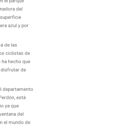
en el parque
anadora del
superficie
era azul y por
sa de las
s ciclistas de
s ha hecho que
 disfrutar de
el departamento
Perdón, está
ño ya que
ventana del
en el mundo de