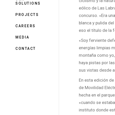
ciclismo y la natur
SOLUTIONS
eólico de Las Labr
PROJECTS
concurso. «Era una
blanca y pulida de
CAREERS
eso el título de la
MEDIA
«Soy ferviente defe
energías limpias m
CONTACT
montaña como yo, 
haya pistas por la
sus vistas desde a
En esta edición de
de Movilidad Eléct
hecha en el parque
«cuando se estaba 
instituto donde es