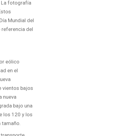
 La fotografía
Estos
Día Mundial del
 referencia del
or eólico
ad en el
nueva
 vientos bajos
La nueva
egrada bajo una
e los 120 y los
n tamaño.
 transporte,