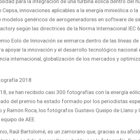
ilidad para la integración de una turbina eólica dentro del 
e Cepsa, innovaciones aplicables a la energía minieólica o la
 modelos genéricos de aerogeneradores en software de s
ctory según las directrices de la Norma Internacional IEC
Premio Eolo de Innovación se enmarca dentro de las líneas de
a apoyar la innovación y el desarrollo tecnológico nacional
cia internacional, globalización de los mercados y optimiz
tografía 2018
018, se han recibido casi 300 fotografías con la energía eó
urado del premio ha estado formado por los periodistas esp
o y Ramón Roca, los fotógrafos Gustavo Queipo de Llano y 
 equipo de AEE.
mio, Raúl Bartolomé, es un zamorano que, gracias a su afició