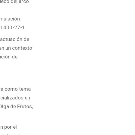
hueco del arco
imulación
 61400-27-1.
 actuación de
 en un contexto
ación de
lica como tema
ecializados en
Olga de Frutos,
n por el