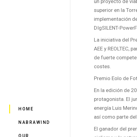
un proyecto de viab
superior en la Torr
implementación de
DIgSILENT-PowerFa
La iniciativa del 
AEE y REOLTEC, par
de fuerte competen
costes.
Premio Eolo de Fo
En la edición de 2
protagonista. El j
energía Luis Merin
HOME
así como parte del
NABRAWIND
El ganador del pre
OUR