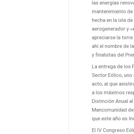
las energías renov
mantenimiento de 
hecha en la isla d
aerogenerador y «e
apreciarse la torre
ahí el nombre de l
y finalistas del Pr
La entrega de los 
Sector Eólico, uno
acto, al que asisti
a los máximos resp
Distinción Anual al
Mancomunidad del S
que este año es In
El IV Congreso Eól