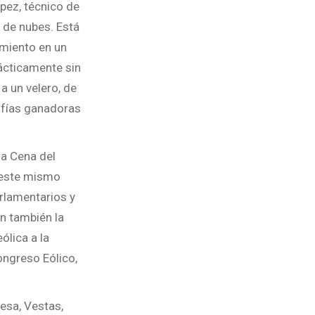
pez, técnico de
 de nubes. Está
imiento en un
rácticamente sin
 a un velero, de
rafías ganadoras
la Cena del
n este mismo
arlamentarios y
n también la
ólica a la
ongreso Eólico,
esa, Vestas,