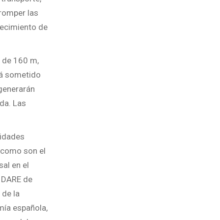
 romper las
recimiento de
a de 160 m,
rá sometido
generarán
da. Las
sidades
 como son el
al en el
a DARE de
 de la
mía española,