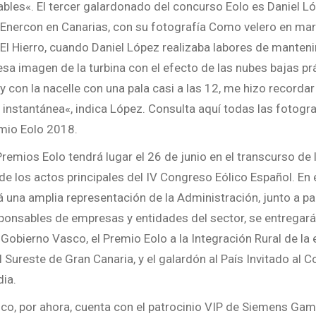
ables«. El tercer galardonado del concurso Eolo es Daniel Ló
Enercon en Canarias, con su fotografía Como velero en mar
e El Hierro, cuando Daniel López realizaba labores de manten
sa imagen de la turbina con el efecto de las nubes bajas p
 y con la nacelle con una pala casi a las 12, me hizo recordar
a instantánea«, indica López. Consulta aquí todas las fotog
emio Eolo 2018.
Premios Eolo tendrá lugar el 26 de junio en el transcurso de 
 de los actos principales del IV Congreso Eólico Español. E
rá una amplia representación de la Administración, junto a p
onsables de empresas y entidades del sector, se entregará
 Gobierno Vasco, el Premio Eolo a la Integración Rural de la e
ureste de Gran Canaria, y el galardón al País Invitado al C
dia.
ico, por ahora, cuenta con el patrocinio VIP de Siemens Gam