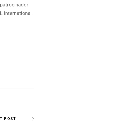
 patrocinador
L International.
T POST