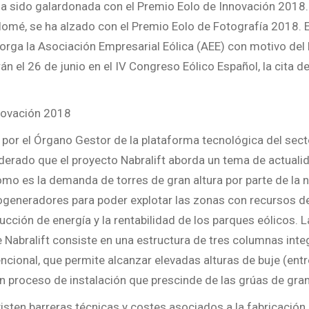
ha sido galardonada con el Premio Eolo de Innovación 2018.
olomé, se ha alzado con el Premio Eolo de Fotografía 2018. 
orga la Asociación Empresarial Eólica (AEE) con motivo del 
án el 26 de junio en el IV Congreso Eólico Español, la cita de
novación 2018
 por el Órgano Gestor de la plataforma tecnológica del sect
erado que el proyecto Nabralift aborda un tema de actualid
mo es la demanda de torres de gran altura por parte de la 
ogeneradores para poder explotar las zonas con recursos de
ucción de energía y la rentabilidad de los parques eólicos. 
e Nabralift consiste en una estructura de tres columnas int
ncional, que permite alcanzar elevadas alturas de buje (entr
 proceso de instalación que prescinde de las grúas de gra
xisten barreras técnicas y costes asociados a la fabricación,